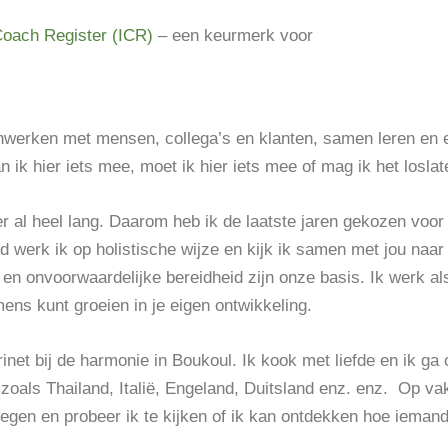
Coach Register (ICR)
– een keurmerk voor
enwerken met mensen, collega’s en klanten, samen leren en 
an ik hier iets mee, moet ik hier iets mee of mag ik het losla
 al heel lang. Daarom heb ik de laatste jaren gekozen voor
d werk ik op holistische wijze en kijk ik samen met jou naar 
 onvoorwaardelijke bereidheid zijn onze basis. Ik werk als
 mens kunt groeien in je eigen ontwikkeling.
arinet bij de harmonie in Boukoul. Ik kook met liefde en ik ga
 zoals Thailand, Italië, Engeland, Duitsland enz. enz. Op vak
gen en probeer ik te kijken of ik kan ontdekken hoe iemand 