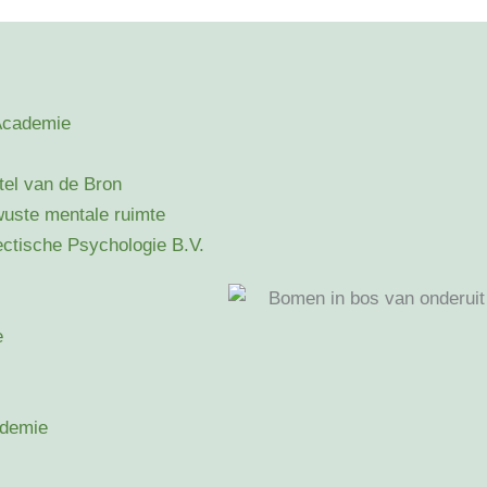
Academie
rstel van de Bron
wuste mentale ruimte
ectische Psychologie B.V.
e
ademie